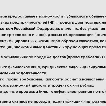
вов предоставляет возможность публиковать объявлен
ьных предпринимателей (ИП), продать долг частных лиц
ством Российской Федерации, а именно, без указания 
номер телефона и иное), данных об организации (наиме
ентифицировать их, каким-либо образом связаться, в
тации, звонков и иных действий, нарушающих права г
и в объявлениях по продаже долгов (права требовани
ика: физическое лицо, юридическое лицо, индивидуаль
кновения задолженности.
га (права требования), алгоритм расчета начисления 
ажи, возможный дисконт в процентах или рублях.
е данные продавца (имя, телефон, электронная почта)
трина активов не проводит идентификации лиц, разме