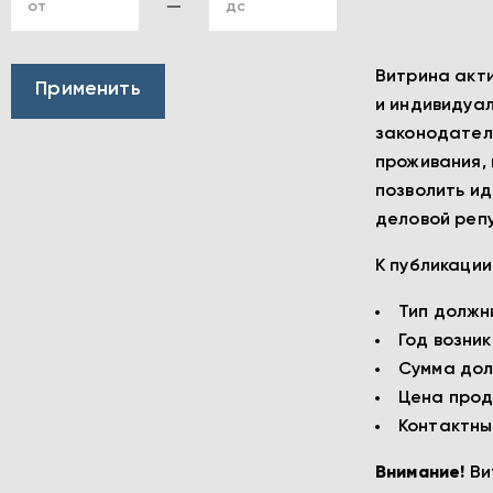
от
до
Витрина акти
и индивидуал
законодатель
проживания, 
позволить ид
деловой репу
К публикаци
Тип должн
Год возни
Сумма дол
Цена прод
Контактны
Внимание!
Ви