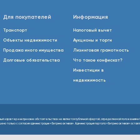
Для покупателей
Информация
Транспорт
Налоговый вычет
Объекты недвижимости
Аукционы и торги
Продажа иного имущества
Лизинговая грамотность
Долговые обязательства
Что такое конфискат?
Инвестиции в
недвижимость
ный характер и ни при каких обстоятельствах не является публичной офертой, определяемой положениями 
но только с согласия администрации «Витрина активов». Администрация портала «Витрина активов» оставляе