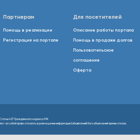
Партнерам
Для посетителей
Помощь в реализации
Описание работы портала
Регистрация на портале
Помощь в продаже долгов
Пользовательское
соглашение
Оферта
Статьи 437 Гражданского кодекса РФ.
т за собой право отказать в размещении информации (объявлений) без объяснений причин отказа.