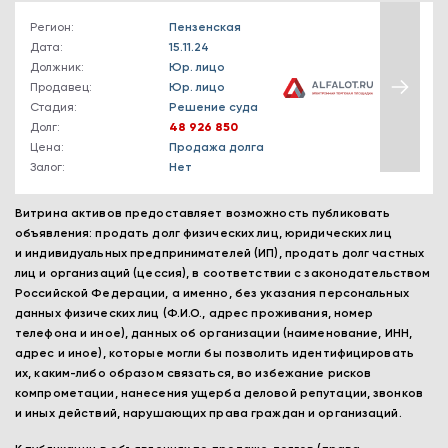
Регион:
Пензенская
Дата:
15.11.24
Должник:
Юр. лицо
Продавец:
Юр. лицо
Стадия:
Решение суда
Долг:
48 926 850
Цена:
Продажа долга
Залог:
Нет
Витрина активов предоставляет возможность публиковать
объявления: продать долг физических лиц, юридических лиц
и индивидуальных предпринимателей (ИП), продать долг частных
лиц и организаций (цессия), в соответствии с законодательством
Российской Федерации, а именно, без указания персональных
данных физических лиц (Ф.И.О., адрес проживания, номер
телефона и иное), данных об организации (наименование, ИНН,
адрес и иное), которые могли бы позволить идентифицировать
их, каким-либо образом связаться, во избежание рисков
компрометации, нанесения ущерба деловой репутации, звонков
и иных действий, нарушающих права граждан и организаций.