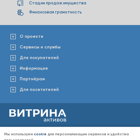
Стадии продаж имущества
Финансовая грамотность
О проекте
Сервисы и службы
Для покупателей
Информация
Партнёрам
Для посетителей
2008-2026 © www.vitaktiv.ru
Данный сайт носит исключительно информационный характер и ни при каких обстоятельствах не
Мы используем
cookie
для персонализации сервисов и удобства
является публичной офертой, определяемой положениями Статьи 437 Гражданского кодекса РФ.
Любое копирование информации с сайта разрешено только с согласия администрации «Витрина