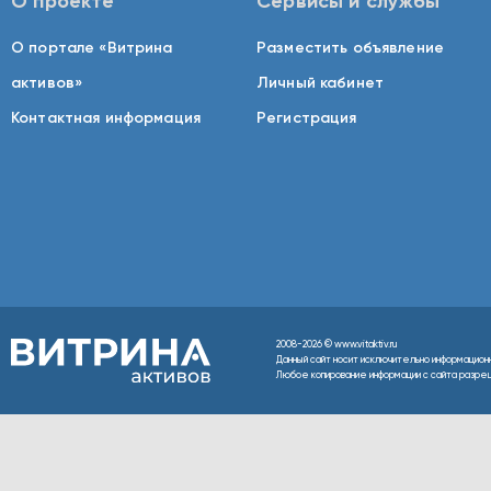
О проекте
Сервисы и службы
О портале «Витрина
Разместить объявление
активов»
Личный кабинет
Контактная информация
Регистрация
2008-2026 © www.vitaktiv.ru
Данный сайт носит исключительно информацион
Любое копирование информации с сайта разреше