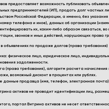
вов предоставляет возможность публиковать объявлен
ьных предпринимателей (ИП), продать долг частных лиц
ством Российской Федерации, а именно, без указания 
номер телефона и иное), данных об организации (наиме
ентифицировать их, каким-либо образом связаться, в
тации, звонков и иных действий, нарушающих права г
и в объявлениях по продаже долгов (права требовани
ика: физическое лицо, юридическое лицо, индивидуаль
кновения задолженности.
га (права требования), алгоритм расчета начисления 
ажи, возможный дисконт в процентах или рублях.
е данные продавца (имя, телефон, электронная почта)
трина активов не проводит идентификации лиц, разме
этого, портал Витрина активов не несет ответственно