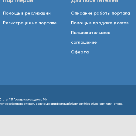
Партнерам
Для посетителей
Помощь в реализации
Описание работы портала
Регистрация на портале
Помощь в продаже долгов
Пользовательское
соглашение
Оферта
Статьи 437 Гражданского кодекса РФ.
т за собой право отказать в размещении информации (объявлений) без объяснений причин отказа.