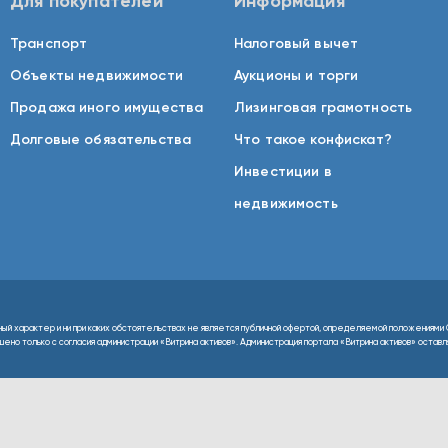
Для покупателей
Информация
Транспорт
Налоговый вычет
Объекты недвижимости
Аукционы и торги
Продажа иного имущества
Лизинговая грамотность
Долговые обязательства
Что такое конфискат?
Инвестиции в
недвижимость
ный характер и ни при каких обстоятельствах не является публичной офертой, определяемой положениями 
но только с согласия администрации «Витрина активов». Администрация портала «Витрина активов» оставляе