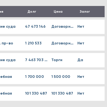
ия
Долг
Цена
Залог
ие суда
47 473 146
Договорная
Нет
. пр-во
1 210 533
Договорная
Нет
ие суда
7 463 703 614
Торги
Да
ебная
1 700 000
1 500 000
Нет
ебная
101 330 487
101 330 487
Нет