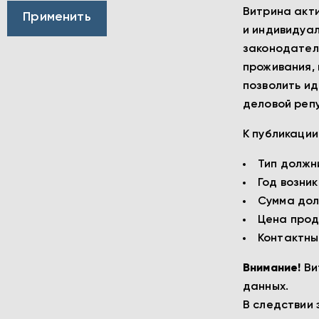
Витрина акти
и индивидуал
законодатель
проживания, 
позволить ид
деловой репу
К публикаци
Тип должн
Год возни
Сумма дол
Цена прод
Контактны
Внимание!
Ви
данных.
В следствии 