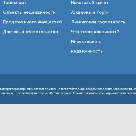
Транспорт
Налоговый вычет
Объекты недвижимости
Аукционы и торги
Продажа иного имущества
Лизинговая грамотность
Долговые обязательства
Что такое конфискат?
Инвестиции в
недвижимость
ный характер и ни при каких обстоятельствах не является публичной офертой, определяемой положениями 
но только с согласия администрации «Витрина активов». Администрация портала «Витрина активов» оставляе