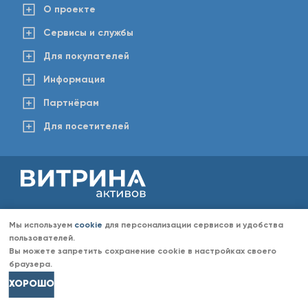
О проекте
Сервисы и службы
Для покупателей
Информация
Партнёрам
Для посетителей
2008-2026 © www.vitaktiv.ru
Данный сайт носит исключительно информационный характер и ни при каких обстоятельствах не
Мы используем
cookie
для персонализации сервисов и удобства
является публичной офертой, определяемой положениями Статьи 437 Гражданского кодекса РФ.
Любое копирование информации с сайта разрешено только с согласия администрации «Витрина
пользователей.
активов». Администрация портала «Витрина активов» оставляет за собой право отказать в размещении
Вы можете запретить сохранение cookie в настройках своего
информации (объявлений) без объяснений причин отказа.
браузера.
ХОРОШО
Долги
Транспорт
Недвижимость
Иное