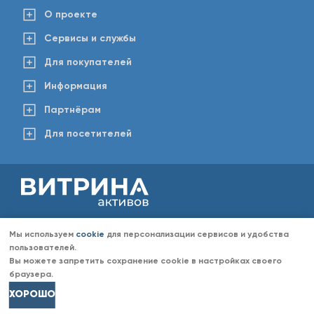
О проекте
Сервисы и службы
Для покупателей
Информация
Партнёрам
Для посетителей
2008-2026 © www.vitaktiv.ru
Данный сайт носит исключительно информационный характер и ни при каких обстоятельствах не
Мы используем
cookie
для персонализации сервисов и удобства
является публичной офертой, определяемой положениями Статьи 437 Гражданского кодекса РФ.
Любое копирование информации с сайта разрешено только с согласия администрации «Витрина
пользователей.
активов». Администрация портала «Витрина активов» оставляет за собой право отказать в размещении
Вы можете запретить сохранение cookie в настройках своего
информации (объявлений) без объяснений причин отказа.
браузера.
ХОРОШО
Долги
Транспорт
Недвижимость
Иное