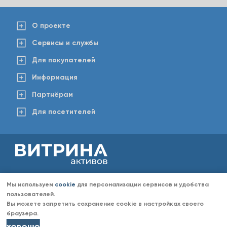
О проекте
Сервисы и службы
Для покупателей
Информация
Партнёрам
Для посетителей
2008-2026 © www.vitaktiv.ru
Данный сайт носит исключительно информационный характер и ни при каких обстоятельствах не
Мы используем
cookie
для персонализации сервисов и удобства
является публичной офертой, определяемой положениями Статьи 437 Гражданского кодекса РФ.
Любое копирование информации с сайта разрешено только с согласия администрации «Витрина
пользователей.
активов». Администрация портала «Витрина активов» оставляет за собой право отказать в размещении
Вы можете запретить сохранение cookie в настройках своего
информации (объявлений) без объяснений причин отказа.
браузера.