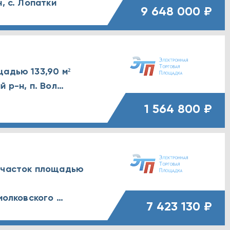
, с. Лопатки
9 648 000 ₽
адью 133,90 м²
Воронежская обл., Новоусманский р-н, п. Воля, Логовая улица, д. 193А
1 564 800 ₽
 участок площадью
Воронежская обл., г. Воронеж, Циолковского улица, д. 27/1
7 423 130 ₽