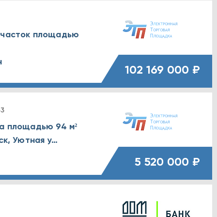
 участок площадью
н
102 169 000 ₽
33
ра площадью 94 м²
Воронежская обл., г. Борисоглебск, Уютная улица, д. 5А
5 520 000 ₽