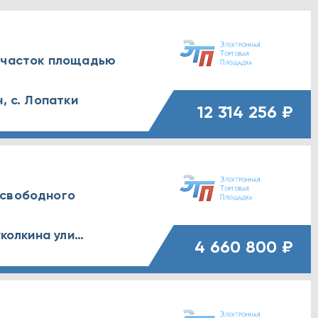
 участок площадью
, с. Лопатки
12 314 256 ₽
 свободного
Воронежская обл., г. Воронеж, Куколкина улица, д. 24
4 660 800 ₽