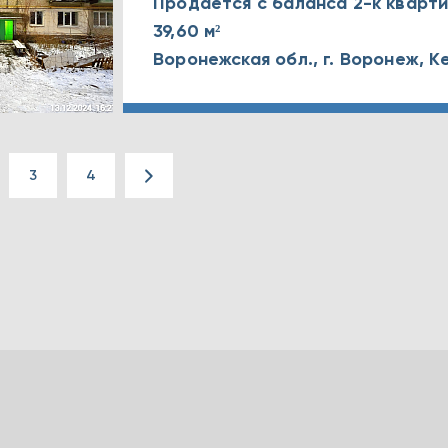
Продается с баланса 2-к квар
39,60 м²
3
4