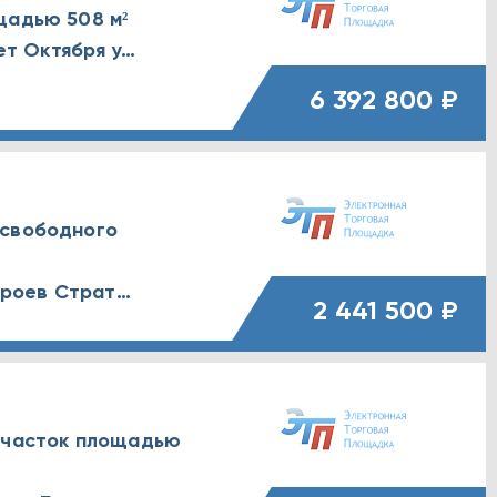
щадью 508 м²
Воронежская обл., г. Лиски, 40 лет Октября улица, д. 72А
6 392 800 ₽
 свободного
Воронежская обл., г. Воронеж, Героев Стратосферы улица, д. 18
2 441 500 ₽
 участок площадью