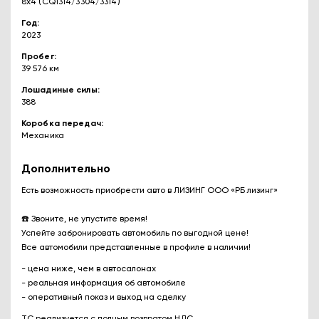
8x4 (CQ1314/3304/3314)
Год
2023
Пробег
39 576 км
Лошадиные силы
388
Коробка передач
Механика
Дополнительно
Есть возможность приобрести авто в ЛИЗИНГ ООО «РБ лизинг»
☎️ Звоните, не упустите время!
Успейте забронировать автомобиль по выгодной цене!
Все автомобили представленные в профиле в наличии!
- цена ниже, чем в автосалонах
- реальная информация об автомобиле
- оперативный показ и выход на сделку
ТС реализуется с полным возвратом НДС.