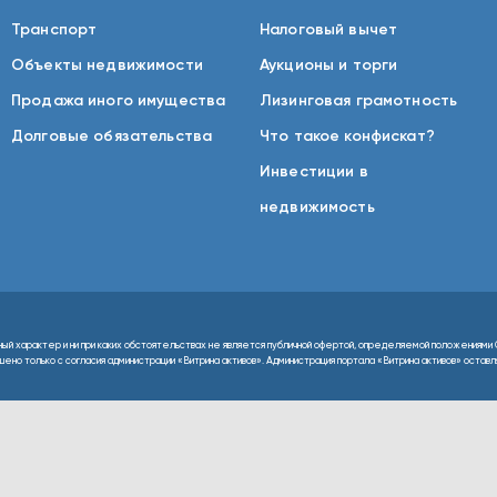
Транспорт
Налоговый вычет
Объекты недвижимости
Аукционы и торги
Продажа иного имущества
Лизинговая грамотность
Долговые обязательства
Что такое конфискат?
Инвестиции в
недвижимость
ный характер и ни при каких обстоятельствах не является публичной офертой, определяемой положениями 
но только с согласия администрации «Витрина активов». Администрация портала «Витрина активов» оставляе