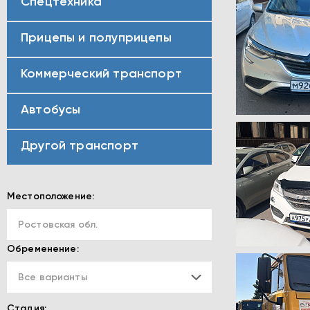
Спецтехника
Прицепы и полуприцепы
Коммерческий транспорт
Автобусы
Другой транспорт
Местоположение:
Ростовская обл.
Обременение:
Все варианты
Стадия: