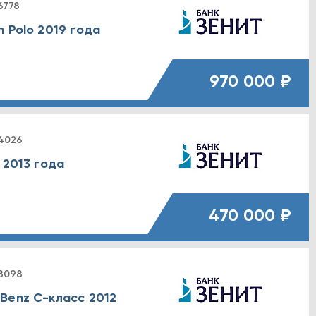
6778
 Polo 2019 года
970 000 ₽
4026
 2013 года
е
470 000 ₽
8098
Benz C-класс 2012