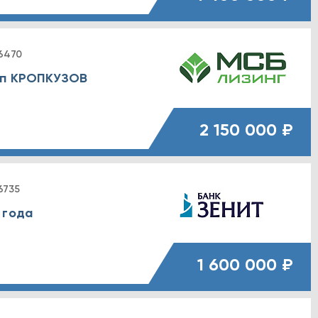
6470
еп КРОПКУЗОВ
2 150 000 ₽
6735
 года
1 600 000 ₽