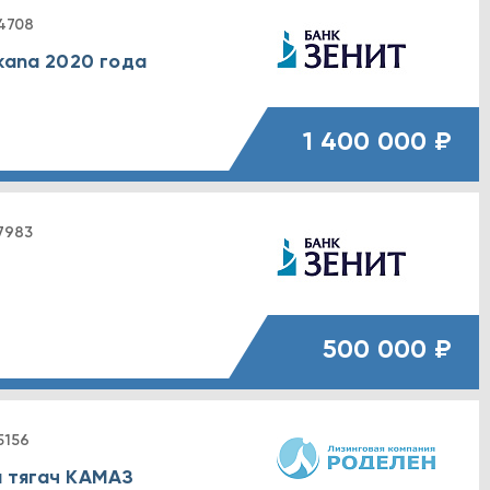
4708
kana 2020 года
1 400 000 ₽
7983
е
500 000 ₽
5156
й тягач КАМАЗ