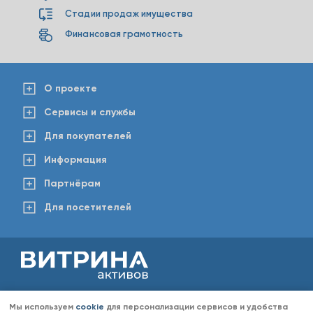
Стадии продаж имущества
Финансовая грамотность
О проекте
Сервисы и службы
Для покупателей
Информация
Партнёрам
Для посетителей
2008-2026 © www.vitaktiv.ru
Данный сайт носит исключительно информационный характер и ни при каких обстоятельствах не
Мы используем
cookie
для персонализации сервисов и удобства
является публичной офертой, определяемой положениями Статьи 437 Гражданского кодекса РФ.