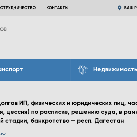
ОТРУДНИЧЕСТВО
КОНТАКТЫ
ВАШ Р
ВОВ
анспорт
Недвижимост
лгов ИП, физических и юридических лиц, час
, цессия) по расписке, решению суда, в рам
й стадии, банкротство — респ. Дагестан
а