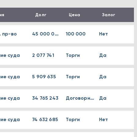
ия
Долг
Цена
Залог
. пр-во
45 000 000
100 000
Нет
ие суда
2 077 741
Торги
Да
ие суда
5 909 635
Торги
Да
ие суда
34 765 243
Договорная
Да
ие суда
74 632 685
Торги
Нет