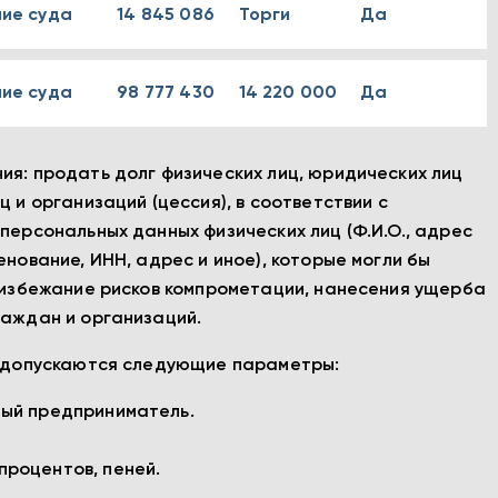
ие суда
14 845 086
Торги
Да
ие суда
98 777 430
14 220 000
Да
ия: продать долг физических лиц, юридических лиц
 и организаций (цессия), в соответствии с
персональных данных физических лиц (Ф.И.О., адрес
нование, ИНН, адрес и иное), которые могли бы
о избежание рисков компрометации, нанесения ущерба
раждан и организаций.
я) допускаются следующие параметры:
ный предприниматель.
процентов, пеней.