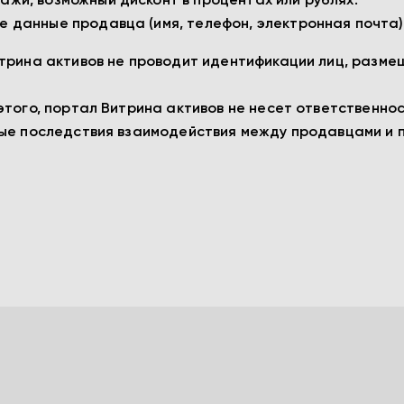
ажи, возможный дисконт в процентах или рублях.
е данные продавца (имя, телефон, электронная почта)
трина активов не проводит идентификации лиц, разме
этого, портал Витрина активов не несет ответственно
ные последствия взаимодействия между продавцами и 