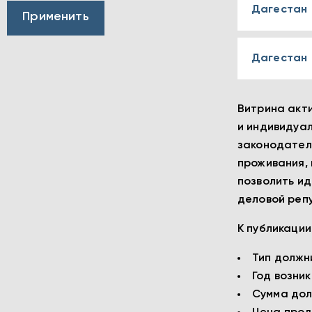
Дагестан
Дагестан
Витрина акти
и индивидуал
законодатель
проживания, 
позволить ид
деловой репу
К публикаци
Тип должн
Год возни
Сумма дол