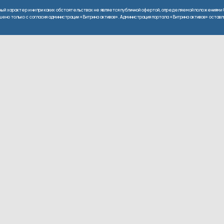
ный характер и ни при каких обстоятельствах не является публичной офертой, определяемой положениями 
но только с согласия администрации «Витрина активов». Администрация портала «Витрина активов» оставляе