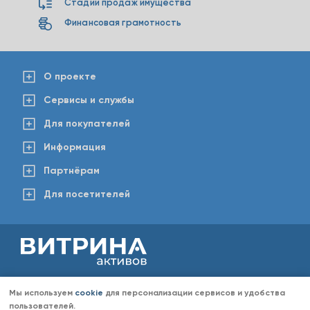
Стадии продаж имущества
Финансовая грамотность
О проекте
Сервисы и службы
Для покупателей
Информация
Партнёрам
Для посетителей
2008-2026 © www.vitaktiv.ru
Данный сайт носит исключительно информационный характер и ни при каких обстоятельствах не
Мы используем
cookie
для персонализации сервисов и удобства
является публичной офертой, определяемой положениями Статьи 437 Гражданского кодекса РФ.
Любое копирование информации с сайта разрешено только с согласия администрации «Витрина
пользователей.