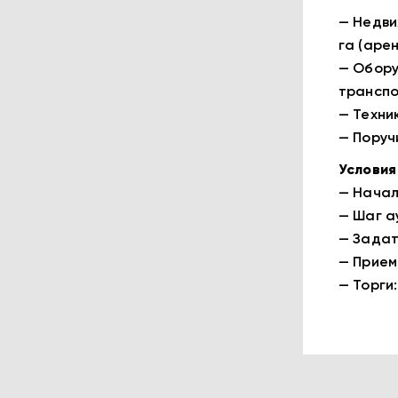
— Недви
га (арен
— Обору
транспо
— Техни
— Поруч
Условия
— Начал
— Шаг а
— Задат
— Прием 
— Торги: