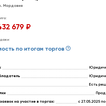
п. Мордовия
лга:
432 679 ₽
дажи:
ость по итогам торгов
к
Юридиче
бладатель
Юридиче
Есть ре
лки
Прод
заявок на участие в торгах:
с 27.05.2025 по