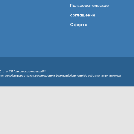
Пользовательское
соглашение
Оферта
Статьи 437 Гражданского кодекса РФ.
т за собой право отказать в размещении информации (объявлений) без объяснений причин отказа.