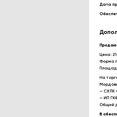
Дата пр
Обеспеч
Допол
Продают
Цена: 21
Форма п
Площадк
На торг
Мордови
— СХПК 
— ИП ГК
Общий д
В обесп