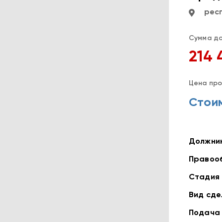
рес
Сумма до
214 
Цена про
Стоим
Должни
Правоо
Стадия
Вид сде
Подача 