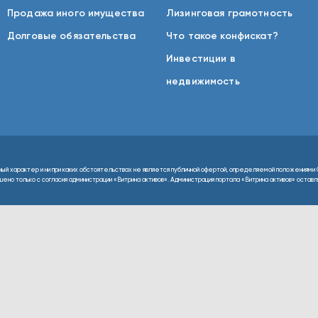
Продажа иного имущества
Лизинговая грамотность
Долговые обязательства
Что такое конфискат?
Инвестиции в
недвижимость
ный характер и ни при каких обстоятельствах не является публичной офертой, определяемой положениями 
но только с согласия администрации «Витрина активов». Администрация портала «Витрина активов» оставляе