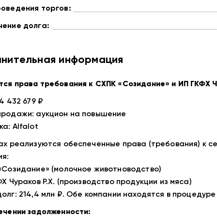
оведения торгов:
ение долга:
нительная информация
ся права требования к СХПК «Созидание» и ИП ГКФХ Ч
4 432 679 ₽
родажи: аукцион на повышение
а: Alfalot
ах реализуются обеспеченные права (требования) к с
я:
«Созидание» (молочное животноводство)
ФХ Чураков Р.Х. (производство продукции из мяса)
олг: 214,4 млн ₽. Обе компании находятся в процедуре
ечении задолженности: