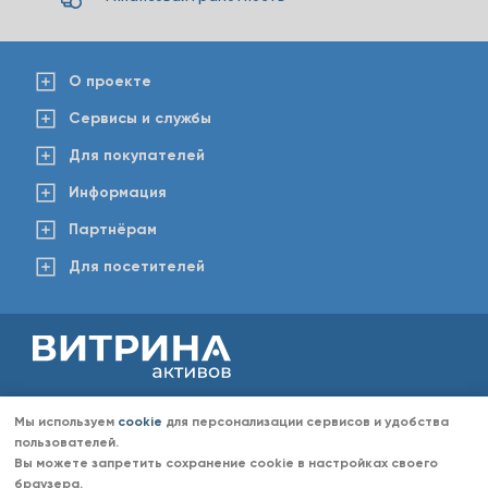
О проекте
Сервисы и службы
Для покупателей
Информация
Партнёрам
Для посетителей
2008-2026 © www.vitaktiv.ru
Данный сайт носит исключительно информационный характер и ни при каких обстоятельствах не
Мы используем
cookie
для персонализации сервисов и удобства
является публичной офертой, определяемой положениями Статьи 437 Гражданского кодекса РФ.
Любое копирование информации с сайта разрешено только с согласия администрации «Витрина
пользователей.
активов». Администрация портала «Витрина активов» оставляет за собой право отказать в размещении
Вы можете запретить сохранение cookie в настройках своего
информации (объявлений) без объяснений причин отказа.
браузера.