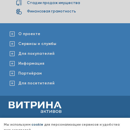
Стадии продаж имущества
Финансовая грамотность
О проекте
Сервисы и службы
Для покупателей
Информация
Партнёрам
Для посетителей
2008-2026 © www.vitaktiv.ru
Данный сайт носит исключительно информационный характер и ни при каких обстоятельствах не
Мы используем
cookie
для персонализации сервисов и удобства
является публичной офертой, определяемой положениями Статьи 437 Гражданского кодекса РФ.
Любое копирование информации с сайта разрешено только с согласия администрации «Витрина