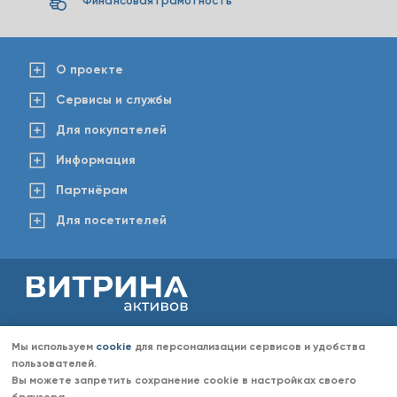
Финансовая грамотность
О проекте
Сервисы и службы
Для покупателей
Информация
Партнёрам
Для посетителей
2008-2026 © www.vitaktiv.ru
Данный сайт носит исключительно информационный характер и ни при каких обстоятельствах не
Мы используем
cookie
для персонализации сервисов и удобства
является публичной офертой, определяемой положениями Статьи 437 Гражданского кодекса РФ.
Любое копирование информации с сайта разрешено только с согласия администрации «Витрина
пользователей.
активов». Администрация портала «Витрина активов» оставляет за собой право отказать в размещении
Вы можете запретить сохранение cookie в настройках своего
информации (объявлений) без объяснений причин отказа.