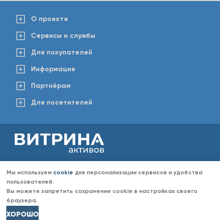
О проекте
Сервисы и службы
Для покупателей
Информация
Партнёрам
Для посетителей
2008-2026 © www.vitaktiv.ru
Данный сайт носит исключительно информационный характер и ни при каких обстоятельствах не
Мы используем
cookie
для персонализации сервисов и удобства
является публичной офертой, определяемой положениями Статьи 437 Гражданского кодекса РФ.
Любое копирование информации с сайта разрешено только с согласия администрации «Витрина
пользователей.
активов». Администрация портала «Витрина активов» оставляет за собой право отказать в размещении
Вы можете запретить сохранение cookie в настройках своего
информации (объявлений) без объяснений причин отказа.
браузера.
ХОРОШО