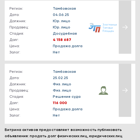
Регион:
Тамбовская
Дата:
04.06.25
Должник:
Юр. лицо
Продавец:
Юр. лицо
Стадия:
Досудебная
Долг:
4 158 687
Цена:
Продажа долга
Залог:
Нет
Регион:
Тамбовская
Дата:
25.02.25
Должник:
Физ. лицо
Продавец:
Физ. лицо
Стадия:
Решение суда
Долг:
116 000
Цена:
Продажа долга
Залог:
Нет
Витрина активов предоставляет возможность публиковать
объявления: продать долг физических лиц, юридических лиц