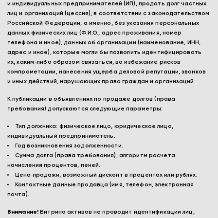
и индивидуальных предпринимателей (ИП), продать долг частных
лиц и организаций (цессия), в соответствии с законодательством
Российской Федерации, а именно, без указания персональных
данных физических лиц (Ф.И.О., адрес проживания, номер
телефона и иное), данных об организации (наименование, ИНН,
адрес и иное), которые могли бы позволить идентифицировать
их, каким-либо образом связаться, во избежание рисков
компрометации, нанесения ущерба деловой репутации, звонков
и иных действий, нарушающих права граждан и организаций.
К публикации в объявлениях по продаже долгов (права
требования) допускаются следующие параметры:
Тип должника: физическое лицо, юридическое лицо,
индивидуальный предприниматель.
Год возникновения задолженности.
Сумма долга (права требования), алгоритм расчета
начисления процентов, пеней.
Цена продажи, возможный дисконт в процентах или рублях.
Контактные данные продавца (имя, телефон, электронная
почта).
Внимание!
Витрина активов не проводит идентификации лиц,