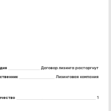
дия
Договор лизинга расторгнут
ственник
Лизинговая компания
ичество
1