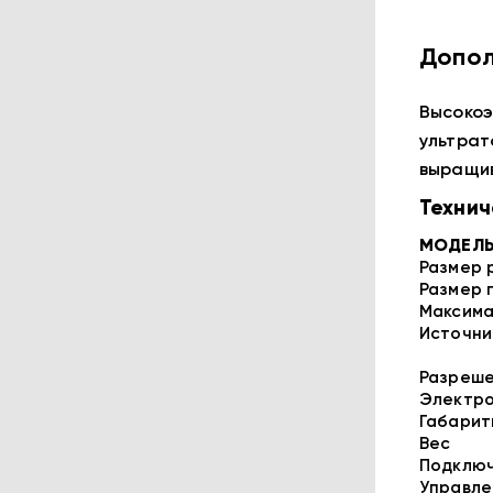
Допол
Высокоэ
ультрат
выращив
Технич
МОДЕЛ
Размер 
Размер 
Максима
Источни
Разреш
Электр
Габарит
Вес
Подклю
Управле