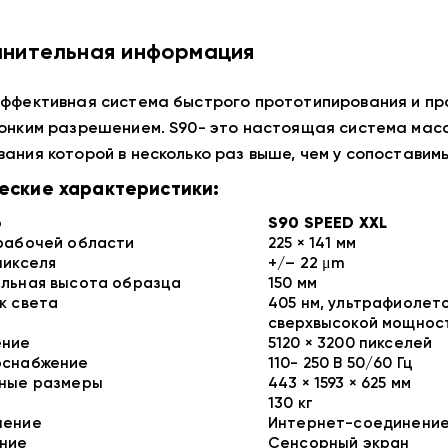
нительная информация
ффективная система быстрого прототипирования и пр
онким разрешением. S90- это настоящая система масс
ания которой в несколько раз выше, чем у сопоставим
еские характеристики:
Ь
S90 SPEED XXL
рабочей области
225 × 141 мм
пикселя
+/– 22 μm
льная высота образца
150 мм
к света
405 нм, ультрафиолет
сверхвысокой мощнос
ение
5120 × 3200 пикселей
оснабжение
110- 250 В 50/60 Гц
ные размеры
443 × 1593 × 625 мм
130 кг
чение
Интернет-соединение
ние
Cенсорный экран