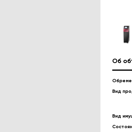
Об об
Обреме
Вид пр
Вид им
Состоя