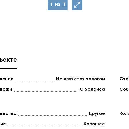
1
из
1
ъекте
нение
Не является залогом
Ста
одажи
С баланса
Соб
ущества
Другое
Кол
ние
Хорошее