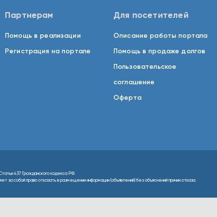
Партнерам
Для посетителей
Помощь в реализации
Описание работы портала
Регистрация на портале
Помощь в продаже долгов
Пользовательское
соглашение
Оферта
Статьи 437 Гражданского кодекса РФ.
т за собой право отказать в размещении информации (объявлений) без объяснений причин отказа.