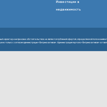
Инвестиции в
недвижимость
ный характер и ни при каких обстоятельствах не является публичной офертой, определяемой положениями 
но только с согласия администрации «Витрина активов». Администрация портала «Витрина активов» оставляе