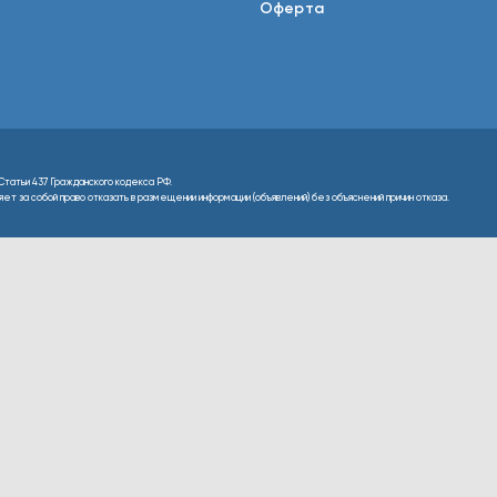
Оферта
Статьи 437 Гражданского кодекса РФ.
т за собой право отказать в размещении информации (объявлений) без объяснений причин отказа.