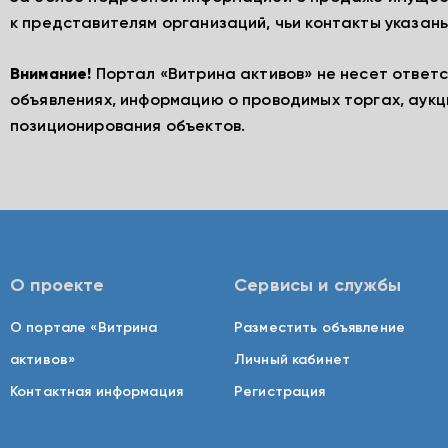
к представителям организаций, чьи контакты указаны
Внимание!
Портал «Витрина активов» не несет ответ
объявлениях, информацию о проводимых торгах, аукц
позиционирования объектов.
О проекте
Сервисы и службы
О портале «Витрина
Разместить объявление
активов»
Личный кабинет
Контактная информация
Регистрация