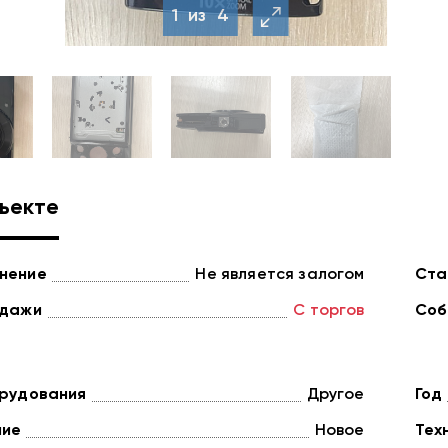
1
из
4
ъекте
нение
Не является залогом
Ста
одажи
С торгов
Соб
орудования
Другое
Год
ние
Новое
Тех