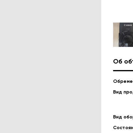
Об об
Обреме
Вид пр
Вид об
Состоя