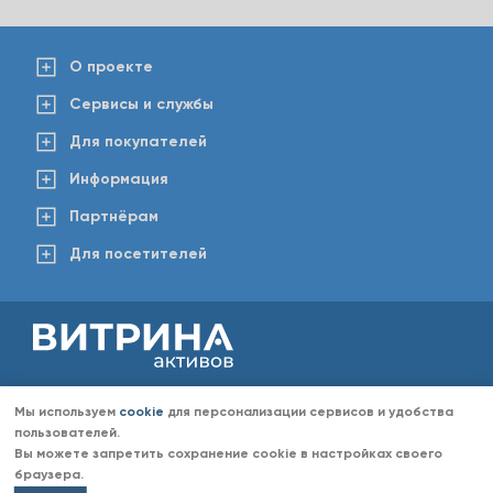
О проекте
Сервисы и службы
Для покупателей
Информация
Партнёрам
Для посетителей
2008-2026 © www.vitaktiv.ru
Данный сайт носит исключительно информационный характер и ни при каких обстоятельствах не
Мы используем
cookie
для персонализации сервисов и удобства
является публичной офертой, определяемой положениями Статьи 437 Гражданского кодекса РФ.
Любое копирование информации с сайта разрешено только с согласия администрации «Витрина
пользователей.
активов». Администрация портала «Витрина активов» оставляет за собой право отказать в размещении
Вы можете запретить сохранение cookie в настройках своего
информации (объявлений) без объяснений причин отказа.
браузера.