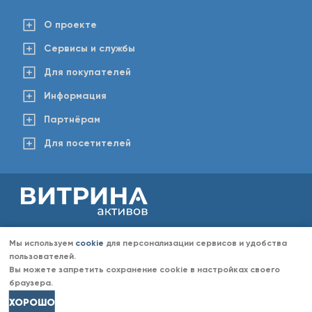
О проекте
Сервисы и службы
Для покупателей
Информация
Партнёрам
Для посетителей
2008-2026 © www.vitaktiv.ru
Данный сайт носит исключительно информационный характер и ни при каких обстоятельствах не
Мы используем
cookie
для персонализации сервисов и удобства
является публичной офертой, определяемой положениями Статьи 437 Гражданского кодекса РФ.
Любое копирование информации с сайта разрешено только с согласия администрации «Витрина
пользователей.
активов». Администрация портала «Витрина активов» оставляет за собой право отказать в размещении
Вы можете запретить сохранение cookie в настройках своего
информации (объявлений) без объяснений причин отказа.
браузера.
ХОРОШО