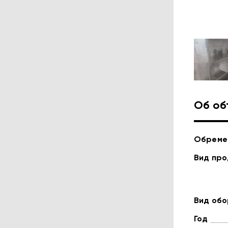
Об об
Обреме
Вид пр
Вид об
Год