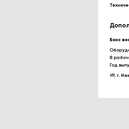
Техниче
Допол
Бокс во
Оборудо
В рабоч
Год вып
УР, г. И