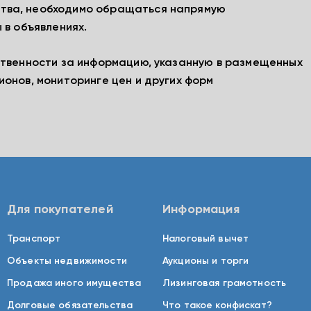
тва, необходимо обращаться напрямую
 в объявлениях.
ственности за информацию, указанную в размещенных
ионов, мониторинге цен и других форм
Для покупателей
Информация
Транспорт
Налоговый вычет
Объекты недвижимости
Аукционы и торги
Продажа иного имущества
Лизинговая грамотность
Долговые обязательства
Что такое конфискат?