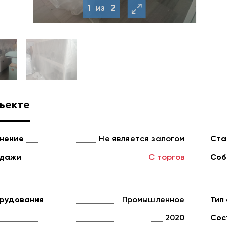
1
из
2
ъекте
нение
Не является залогом
Ста
одажи
С торгов
Соб
орудования
Промышленное
Тип
2020
Сос