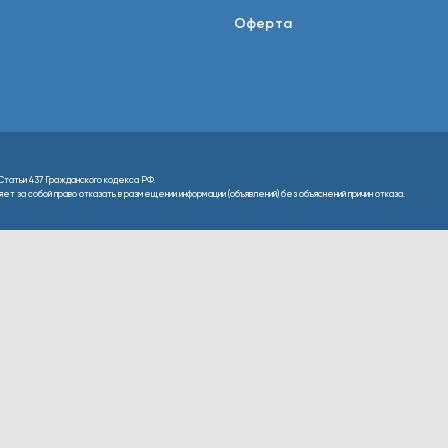
Оферта
Статьи 437 Гражданского кодекса РФ.
т за собой право отказать в размещении информации (объявлений) без объяснений причин отказа.