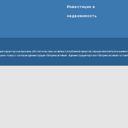
Инвестиции в
недвижимость
ный характер и ни при каких обстоятельствах не является публичной офертой, определяемой положениями 
но только с согласия администрации «Витрина активов». Администрация портала «Витрина активов» оставляе