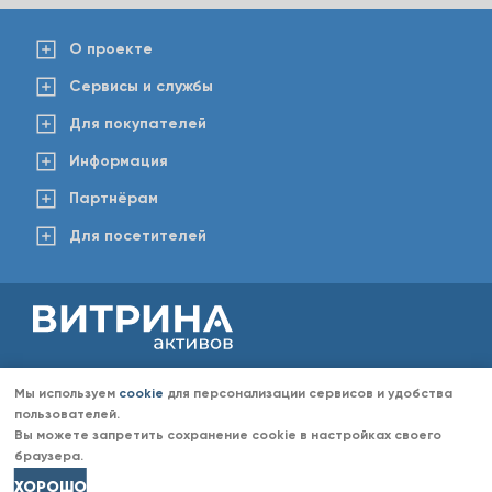
О проекте
Сервисы и службы
Для покупателей
Информация
Партнёрам
Для посетителей
2008-2026 © www.vitaktiv.ru
Данный сайт носит исключительно информационный характер и ни при каких обстоятельствах не
Мы используем
cookie
для персонализации сервисов и удобства
является публичной офертой, определяемой положениями Статьи 437 Гражданского кодекса РФ.
Любое копирование информации с сайта разрешено только с согласия администрации «Витрина
пользователей.
активов». Администрация портала «Витрина активов» оставляет за собой право отказать в размещении
Вы можете запретить сохранение cookie в настройках своего
информации (объявлений) без объяснений причин отказа.
браузера.
ХОРОШО