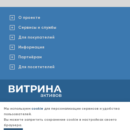
О проекте
Сервисы и службы
Для покупателей
Информация
Партнёрам
Для посетителей
2008-2026 © www.vitaktiv.ru
Данный сайт носит исключительно информационный характер и ни при каких обстоятельствах не
Мы используем
cookie
для персонализации сервисов и удобства
является публичной офертой, определяемой положениями Статьи 437 Гражданского кодекса РФ.
Любое копирование информации с сайта разрешено только с согласия администрации «Витрина
пользователей.
активов». Администрация портала «Витрина активов» оставляет за собой право отказать в размещении
Вы можете запретить сохранение cookie в настройках своего
информации (объявлений) без объяснений причин отказа.
браузера.