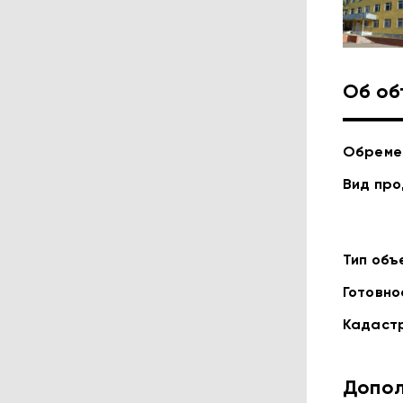
Об об
Обреме
Вид пр
Тип объ
Готовно
Кадаст
Допол