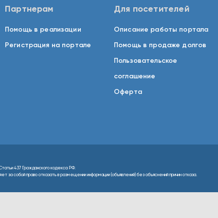
Партнерам
Для посетителей
Помощь в реализации
Описание работы портала
Регистрация на портале
Помощь в продаже долгов
Пользовательское
соглашение
Оферта
Статьи 437 Гражданского кодекса РФ.
т за собой право отказать в размещении информации (объявлений) без объяснений причин отказа.