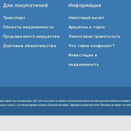
Для покупателей
Информация
Транспорт
Налоговый вычет
Объекты недвижимости
Аукционы и торги
Продажа иного имущества
Лизинговая грамотность
Долговые обязательства
Что такое конфискат?
Инвестиции в
недвижимость
ный характер и ни при каких обстоятельствах не является публичной офертой, определяемой положениями 
но только с согласия администрации «Витрина активов». Администрация портала «Витрина активов» оставляе