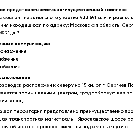
же представлен земельно-имущественный комплекс
с состоит из земельного участка 433 591 кв.м. и распо
ния находящихся по адресу: Московская область, Серг
 21, д.7
нные коммуникации:
оснабжение
абжение
набжение
асположение:
нозаводск расположен к северу на 15 км. от г. Сергиев 
вляется промышленным центром, градообразующим пр
кий завод.
щая территория представлена преимущественно про
ая транспортная магистраль - Ярославское шоссе рас
рия объекта огорожена, имеются подъездные пути с т