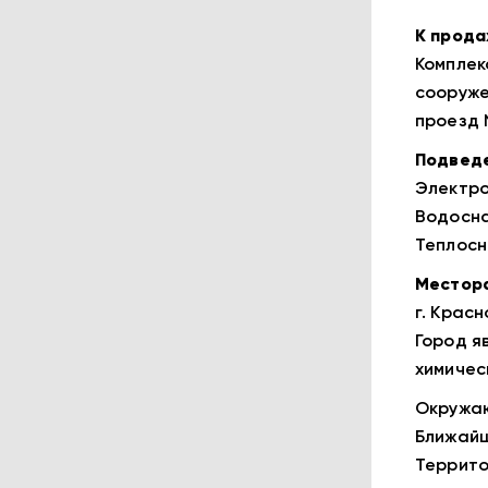
К прода
Комплек
сооруже
проезд №
Подведе
Электр
Водосн
Теплос
Местор
г. Крас
Город я
химичес
Окружаю
Ближайш
Террито