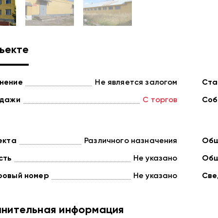
ъекте
нение
Не является залогом
Ста
одажи
С торгов
Соб
екта
Различного назначения
Общ
сть
Не указано
Общ
ровый номер
Не указано
Све
нительная информация