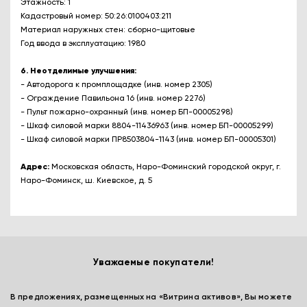
Этажность: 1
Кадастровый номер: 50:26:0100403:211
Материал наружных стен: сборно-щитовые
Год ввода в эксплуатацию: 1980
6. Неотделимые улучшения:
- Автодорога к промплощадке (инв. номер 2305)
- Ограждение Павильона 16 (инв. номер 2276)
- Пульт пожарно-охранный (инв. номер БП-00005298)
- Шкаф силовой марки 8804-11436963 (инв. номер БП-00005299)
- Шкаф силовой марки ПР8503804-1143 (инв. номер БП-00005301)
Адрес:
Московская область, Наро-Фоминский городской округ, г.
Наро-Фоминск, ш. Киевское, д. 5
Уважаемые покупатели!
В предложениях, размещенных на «Витрина активов», Вы можете