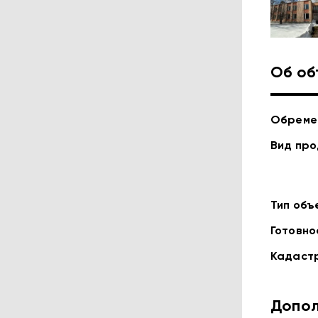
Об об
Обреме
Вид пр
Тип объ
Готовно
Кадаст
Допол