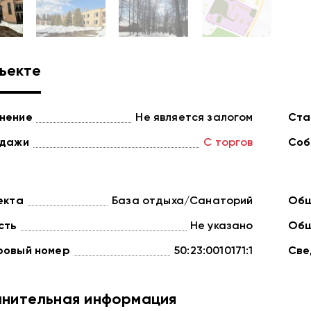
ъекте
нение
Не является залогом
Ста
одажи
С торгов
Соб
екта
База отдыха/Санаторий
Общ
сть
Не указано
Общ
ровый номер
50:23:0010171:1
Све
нительная информация