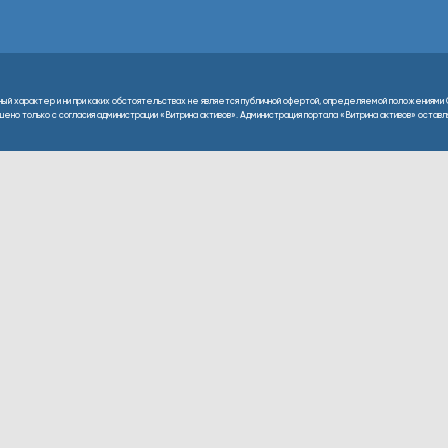
ный характер и ни при каких обстоятельствах не является публичной офертой, определяемой положениями 
но только с согласия администрации «Витрина активов». Администрация портала «Витрина активов» оставляе