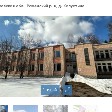
овская обл., Раменский р-н, д. Капустино
1
из
4