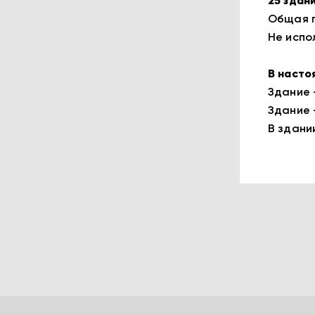
25 здан
Общая п
Не испо
В насто
Здание 
Здание 
В здани