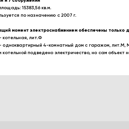
ий и 7 сооружений
лощадь: 15383,56 кв.м.
льзуется по назначению с 2007 г.
ящий момент электроснабжением обеспечены только д
- котельная, лит.Ф
- одноквартирный 4-комнатный дом с гаражом, лит.М, Ml,
и котельной подведено электричество, но сам объект н