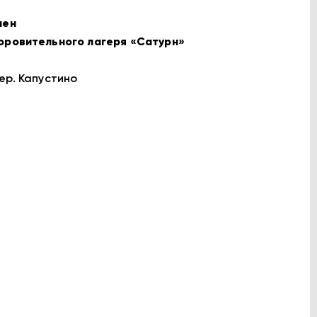
лен
оровительного лагеря «Сатурн»
ер. Капустино