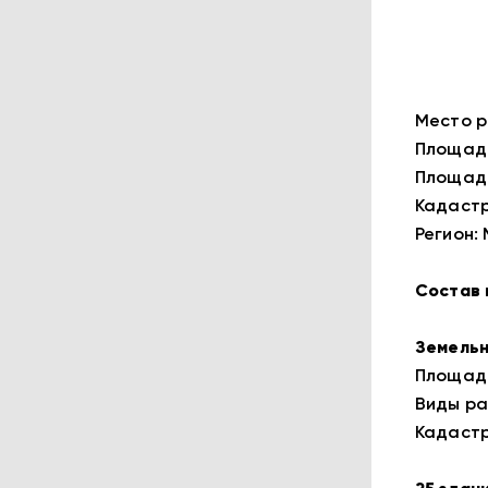
Место р
Площадь
Площадь
Кадастро
Регион:
Состав 
Земельн
Площадь:
Виды ра
Кадастро