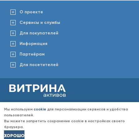
О проекте
Сервисы и службы
Для покупателей
Информация
Партнёрам
Для посетителей
2008-2026 © www.vitaktiv.ru
Данный сайт носит исключительно информационный характер и ни при каких обстоятельствах не
Мы используем
cookie
для персонализации сервисов и удобства
является публичной офертой, определяемой положениями Статьи 437 Гражданского кодекса РФ.
Любое копирование информации с сайта разрешено только с согласия администрации «Витрина
пользователей.
активов». Администрация портала «Витрина активов» оставляет за собой право отказать в размещении
Вы можете запретить сохранение cookie в настройках своего
информации (объявлений) без объяснений причин отказа.
браузера.
ХОРОШО