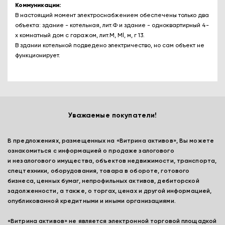
Коммуникации:
В настоящий момент электроснабжением обеспечены только два
объекта: здание - котельная, лит.Ф и здание - одноквартирный 4-
х комнатный дом с гаражом, лит.М, Ml, м, г 13.
В здании котельной подведено электричество, но сам объект не
функционирует.
Уважаемые покупатели!
В предложениях, размещенных на «Витрина активов», Вы можете
ознакомиться с информацией о продаже залогового
и незалогового имущества, объектов недвижимости, транспорта,
спецтехники, оборудования, товара в обороте, готового
бизнеса, ценных бумаг, непрофильных активов, дебиторской
задолженности, а также, о торгах, ценах и другой информацией,
опубликованной кредитными и иными организациями.
«Витрина активов» не является электронной торговой площадкой