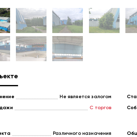
ъекте
нение
Не является залогом
Ста
одажи
С торгов
Соб
екта
Различного назначения
Общ