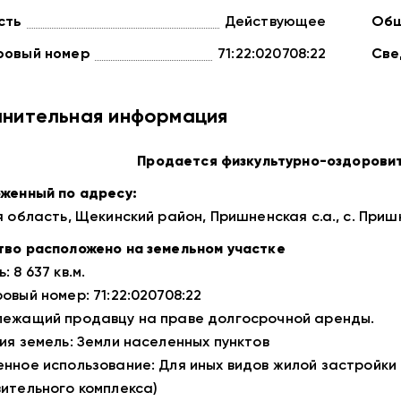
сть
Действующее
Общ
ровый номер
71:22:020708:22
Све
нительная информация
Продается физкультурно-оздорови
женный по адресу:
я область, Щекинский район, Пришненская с.а., с. Пришн
во расположено на земельном участке
 8 637 кв.м.
овый номер: 71:22:020708:22
ежащий продавцу на праве долгосрочной аренды.
ия земель: Земли населенных пунктов
нное использование: Для иных видов жилой застройки 
ительного комплекса)