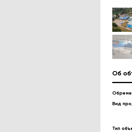
Об об
Обреме
Вид пр
Тип объ