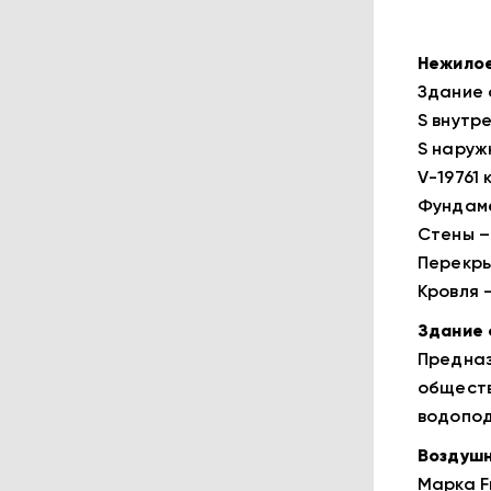
Нежилое
Здание
S внутре
S наружн
V-19761 
Фундаме
Стены –
Перекры
Кровля 
Здание 
Предназ
обществ
водопод
Воздушн
Марка Fr