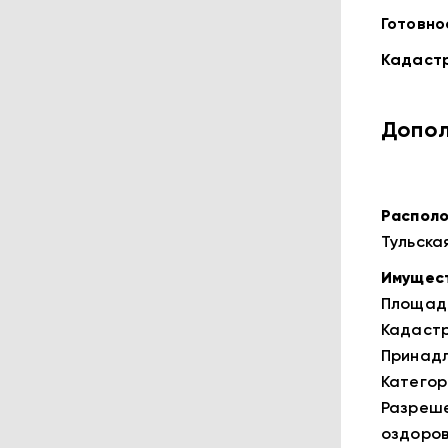
Готовно
Кадаст
Допол
Располо
Тульска
Имущест
Площадь:
Кадастр
Принадл
Категор
Разреше
оздоров