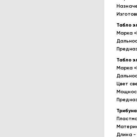
Назначе
Изготов
Табло э
Марка «
Дальнос
Предназ
Табло э
Марка «
Дальнос
Цвет све
Мощност
Предназ
Трибуна
Пластма
Материа
Длина - 