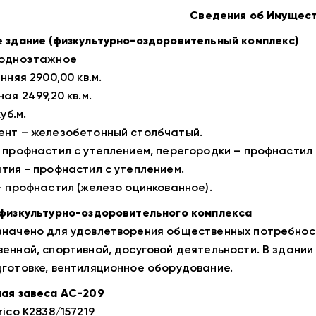
Сведения об Имущест
 здание (физкультурно-оздоровительный комплекс)
 одноэтажное
нняя 2900,00 кв.м.
ая 2499,20 кв.м.
куб.м.
нт – железобетонный столбчатый.
 профнастил с утеплением, перегородки – профнастил 
тия - профнастил с утеплением.
– профнастил (железо оцинкованное).
физкультурно-оздоровительного комплекса
начено для удовлетворения общественных потребносте
енной, спортивной, досуговой деятельности. В здани
готовке, вентиляционное оборудование.
ая завеса АС-209
ico К2838/157219