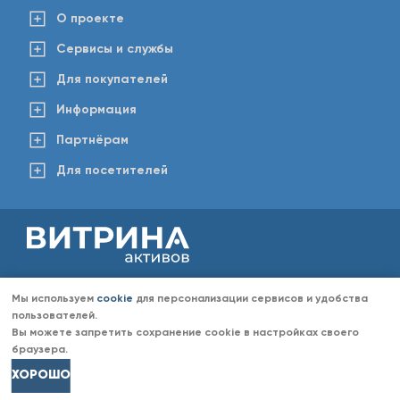
О проекте
Сервисы и службы
Для покупателей
Информация
Партнёрам
Для посетителей
2008-2026 © www.vitaktiv.ru
Данный сайт носит исключительно информационный характер и ни при каких обстоятельствах не
Мы используем
cookie
для персонализации сервисов и удобства
является публичной офертой, определяемой положениями Статьи 437 Гражданского кодекса РФ.
Любое копирование информации с сайта разрешено только с согласия администрации «Витрина
пользователей.
активов». Администрация портала «Витрина активов» оставляет за собой право отказать в размещении
Вы можете запретить сохранение cookie в настройках своего
информации (объявлений) без объяснений причин отказа.
браузера.
ХОРОШО
Долги
Транспорт
Недвижимость
Иное