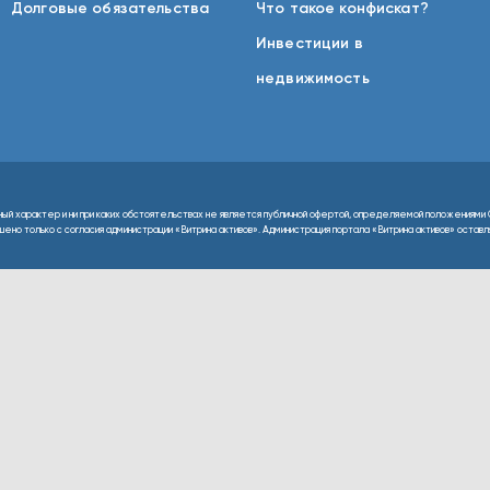
Долговые обязательства
Что такое конфискат?
Инвестиции в
недвижимость
ный характер и ни при каких обстоятельствах не является публичной офертой, определяемой положениями 
но только с согласия администрации «Витрина активов». Администрация портала «Витрина активов» оставляе