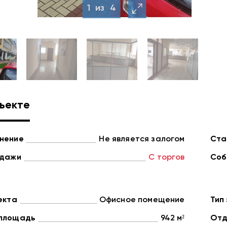
1
из
4
ъекте
нение
Не является залогом
Ста
одажи
С торгов
Соб
екта
Офисное помещение
Тип
площадь
942 м²
Отд