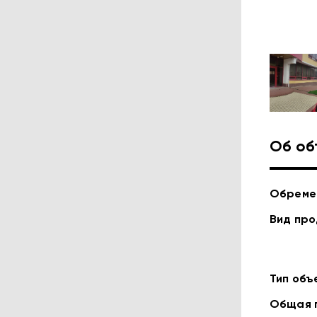
Об об
Обреме
Вид пр
Тип объ
Общая 