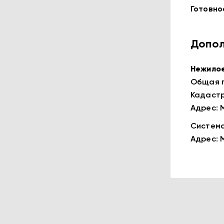
Готовно
Допол
Нежило
Общая п
Кадастр
Адрес: М
Система
Адрес: М