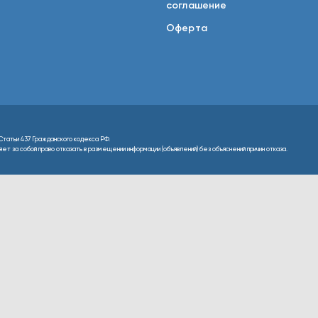
соглашение
Оферта
Статьи 437 Гражданского кодекса РФ.
т за собой право отказать в размещении информации (объявлений) без объяснений причин отказа.