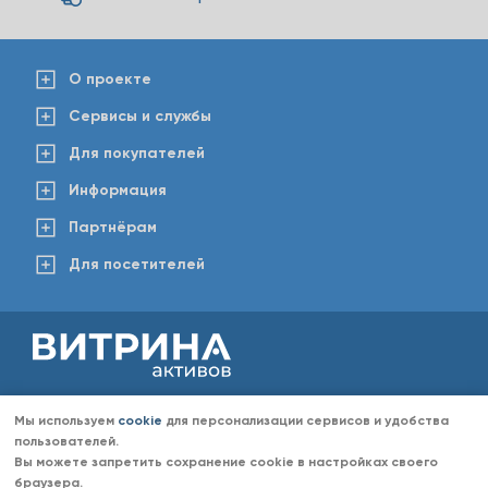
О проекте
Сервисы и службы
Для покупателей
Информация
Партнёрам
Для посетителей
2008-2026 © www.vitaktiv.ru
Данный сайт носит исключительно информационный характер и ни при каких обстоятельствах не
Мы используем
cookie
для персонализации сервисов и удобства
является публичной офертой, определяемой положениями Статьи 437 Гражданского кодекса РФ.
Любое копирование информации с сайта разрешено только с согласия администрации «Витрина
пользователей.
активов». Администрация портала «Витрина активов» оставляет за собой право отказать в размещении
Вы можете запретить сохранение cookie в настройках своего
информации (объявлений) без объяснений причин отказа.
браузера.