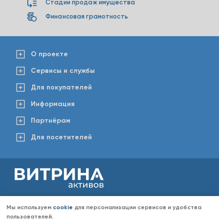
Стадии продаж имущества
Финансовая грамотность
О проекте
Сервисы и службы
Для покупателей
Информация
Партнёрам
Для посетителей
2008-2026 © www.vitaktiv.ru
Данный сайт носит исключительно информационный характер и ни при каких обстоятельствах не
Мы используем
cookie
для персонализации сервисов и удобства
является публичной офертой, определяемой положениями Статьи 437 Гражданского кодекса РФ.
Любое копирование информации с сайта разрешено только с согласия администрации «Витрина
пользователей.