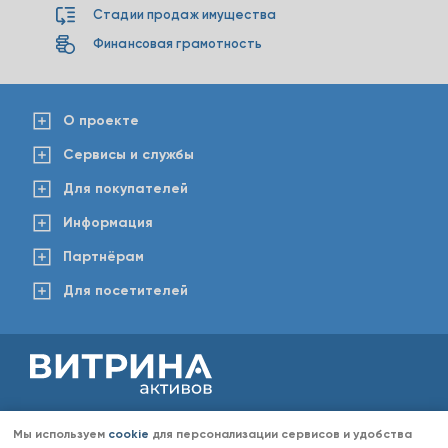
Стадии продаж имущества
Финансовая грамотность
О проекте
Сервисы и службы
Для покупателей
Информация
Партнёрам
Для посетителей
2008-2026 © www.vitaktiv.ru
Данный сайт носит исключительно информационный характер и ни при каких обстоятельствах не
Мы используем
cookie
для персонализации сервисов и удобства
является публичной офертой, определяемой положениями Статьи 437 Гражданского кодекса РФ.