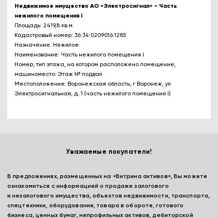
Недвижимое имущество АО «Электросигнал» - Часть
нежилого помещения I
Площадь: 2419,8 кв.м.
Кадастровый номер: 36:34:0209016:1285
Назначение: Нежилое
Наименование: Часть нежилого помещения I
Номер, тип этажа, на котором расположено помещение,
машиноместо: Этаж № подвал
Местоположение: Воронежская область, г Воронеж, ул
Электросигнальная, д. 1 (часть нежилого помещения I)
Уважаемые покупатели!
В предложениях, размещенных на «Витрина активов», Вы можете
ознакомиться с информацией о продаже залогового
и незалогового имущества, объектов недвижимости, транспорта,
спецтехники, оборудования, товара в обороте, готового
бизнеса, ценных бумаг, непрофильных активов, дебиторской