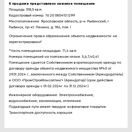
К продаже представлено нежилое помещение
Площадь: 518,5 кв.м.
Кадастровый номер: 76:20:080410:1299
Местоположение: Ярославская область, р-н. Рыбинский, г.
Рыбинск, пр-кт. Ленина, д. 186, пом. I
Ограничение прав и обременение объекта недвижимости: не
зарегистрировано*
*Часть помещения площадью: 71,4 кв.м.
Номера помещений на поэтажном плане: 5,6,7,40,41.
Помещение сдается Собственником в краткосрочную аренду по
договору аренды объекта недвижимого имущества №40 от
29.01.2024 г., заключенного между Собственником (Арендодатель)
и ООО «ПромСтройКонсалтинг» (Арендатор) (срок действия
договора аренды с 01.02.2024г. по 31.12.2024г.).
Инженерное оборудование: Электроснабжение,
водоснабжение, канализация, отопление.
Подъездные пути имеют твердое асфальтовое покрытие.
Транспортная доступность хорошая.