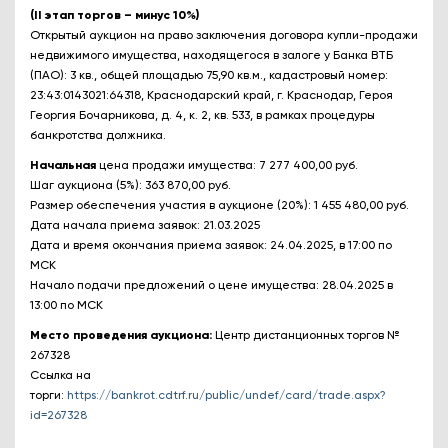
(II этап торгов – минус 10%)
Открытый аукцион на право заключения договора купли-продажи
недвижимого имущества, находящегося в залоге у Банка ВТБ
(ПАО): 3 кв., общей площадью 75,90 кв.м., кадастровый номер:
23:43:0143021:64318, Краснодарский край, г. Краснодар, Героя
Георгия Бочарникова, д. 4, к. 2, кв. 533, в рамках процедуры
банкротства должника.
Начальная
цена продажи имущества: 7 277 400,00 руб.
Шаг аукциона (5%): 363 870,00 руб.
Размер обеспечения участия в аукционе (20%): 1 455 480,00 руб.
Дата начала приема заявок: 21.03.2025
Дата и время окончания приема заявок: 24.04.2025, в 17:00 по
МСК
Начало подачи предложений о цене имущества: 28.04.2025 в
13:00 по МСК
Место проведения аукциона:
Центр дистанционных торгов №
267328
Ссылка на
торги:
https://bankrot.cdtrf.ru/public/undef/card/trade.aspx?
id=267328