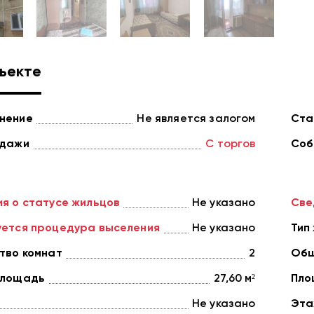
ъекте
нение
Не является залогом
Ста
одажи
С торгов
Соб
я о статусе жильцов
Не указано
Све
ется процедура выселения
Не указано
Тип
тво комнат
2
Общ
площадь
27,60 м²
Пло
Не указано
Эта