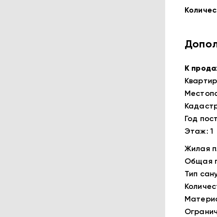
Количес
Допол
К прода
Квартира
Местопол
Кадастр
Год пост
Этаж: 1
Жилая пл
Общая п
Тип сан
Количес
Материа
Огранич