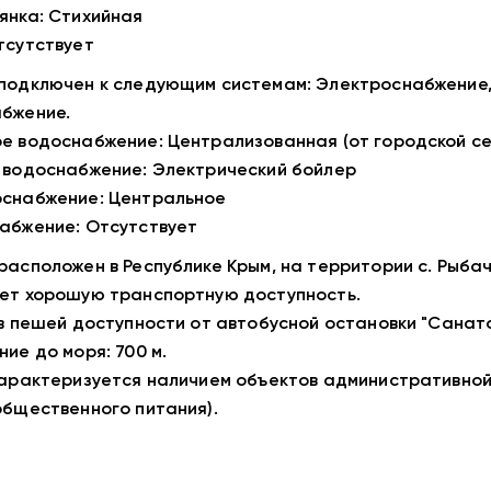
янка: Стихийная
тсутствует
подключен к следующим системам: Электроснабжение,
бжение.
е водоснабжение: Централизованная (от городской се
 водоснабжение: Электрический бойлер
снабжение: Центральное
абжение: Отсутствует
расположен в Республике Крым, на территории с. Рыбач
ет хорошую транспортную доступность.
 в пешей доступности от автобусной остановки "Санато
ние до моря: 700 м.
арактеризуется наличием объектов административной 
общественного питания).