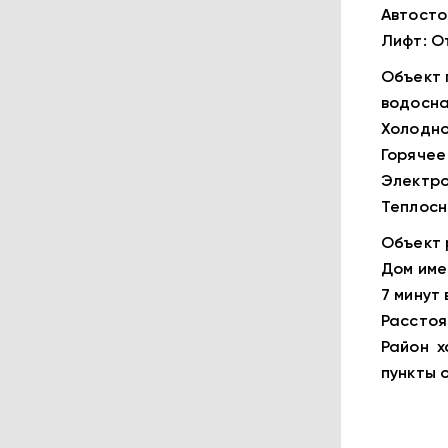
Автосто
Лифт: О
Объект 
водосна
Холодно
Горячее
Электро
Теплосн
Объект 
Дом име
7 минут
Расстоя
Район х
пункты 