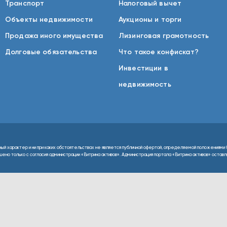
Транспорт
Налоговый вычет
Объекты недвижимости
Аукционы и торги
Продажа иного имущества
Лизинговая грамотность
Долговые обязательства
Что такое конфискат?
Инвестиции в
недвижимость
ный характер и ни при каких обстоятельствах не является публичной офертой, определяемой положениями 
но только с согласия администрации «Витрина активов». Администрация портала «Витрина активов» оставляе