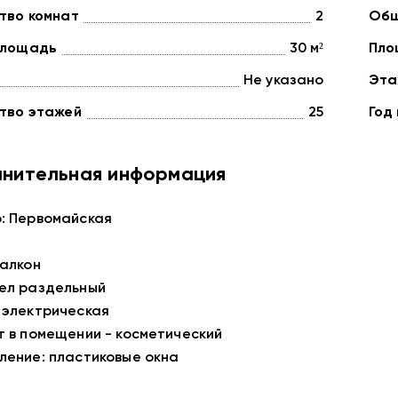
тво комнат
2
Общ
площадь
30 м²
Пло
Не указано
Эта
тво этажей
25
Год
нительная информация
: Первомайская
балкон
ел раздельный
 электрическая
т в помещении - косметический
ление: пластиковые окна