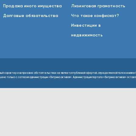
Продажа иного имущества
Лизинговая грамотность
Долговые обязательства
Что такое конфискат?
Инвестиции в
недвижимость
ный характер и ни при каких обстоятельствах не является публичной офертой, определяемой положениями 
но только с согласия администрации «Витрина активов». Администрация портала «Витрина активов» оставляе