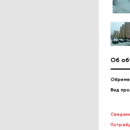
Об об
Обреме
Вид пр
Сведени
Потребу