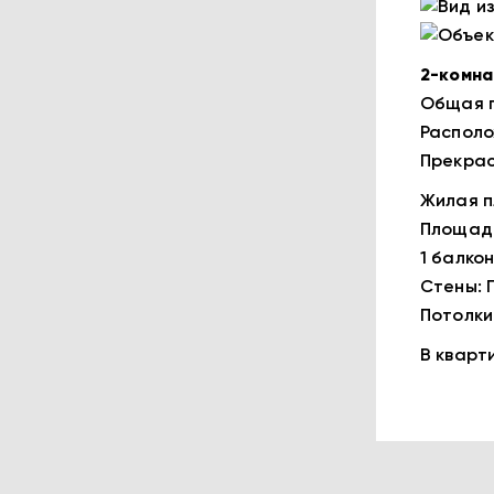
Вид из
Объек
2-комна
Общая п
Располо
Прекрас
Жилая п
Площадь 
1 балкон
Стены: 
Потолки:
В кварт