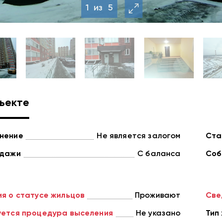
1
из
5
ъекте
нение
Не является залогом
Ста
одажи
С баланса
Соб
я о статусе жильцов
Проживают
Све
ется процедура выселения
Не указано
Тип