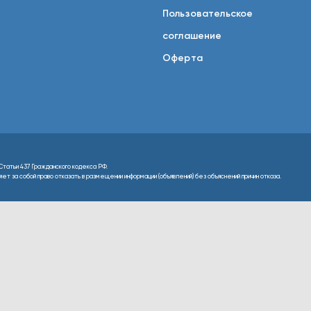
Пользовательское
соглашение
Оферта
Статьи 437 Гражданского кодекса РФ.
т за собой право отказать в размещении информации (объявлений) без объяснений причин отказа.