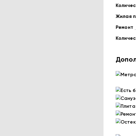
Количес
Жилая 
Ремонт
Количес
Допол
Метро
Есть 
Сануз
Плита
Ремон
Остек