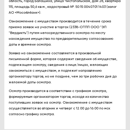
область, город Балашиха, улица Чистопольская, дом 28, квартира
115, площадь 50,6 кв.м., кадастровый №. 50:15:0040701:1403 (залог
АО «Мособлбанк»).
Ознакомление с имуществом производится в течение срока
приема заявок на участие в торгах (2338-ОТПП ООО "ЭП
"Вердиктъ") путем непосредственного осмотра по месту
нахождения имущества по предварительному согласованию
даты и времени осмотра.
Заявка на ознакомление составляется в произвольной
письменной форме, которая содержит сведения об имуществе,
подлежащем осмотру, сведения о лице/лицах, желающих
ознакомиться с имуществом, и подлежит направлению
организатору торгов, но не позднее, чем за три рабочих дня до
желаемой даты осмотра.
Осмотр производится в соответствии с графиком осмотра,
формируемым организатором торгов, исходя из количества
поступивших заявок на осмотр. Ознакомление с имуществом
осуществляется во вторник и четверг с 12.00 до 16.00 по мск
согласно графику осмотра.