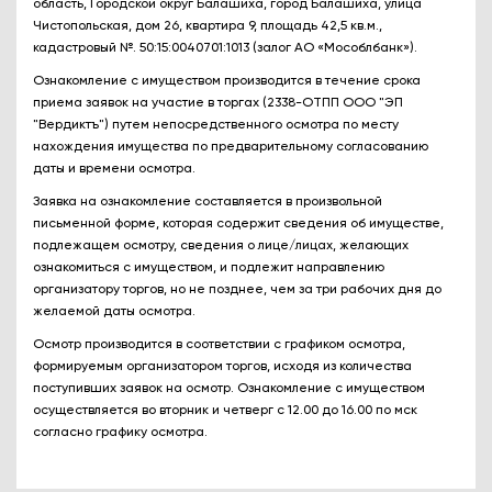
область, Городской округ Балашиха, город Балашиха, улица
Чистопольская, дом 26, квартира 9, площадь 42,5 кв.м.,
кадастровый №. 50:15:0040701:1013 (залог АО «Мособлбанк»).
Ознакомление с имуществом производится в течение срока
приема заявок на участие в торгах (2338-ОТПП ООО "ЭП
"Вердиктъ") путем непосредственного осмотра по месту
нахождения имущества по предварительному согласованию
даты и времени осмотра.
Заявка на ознакомление составляется в произвольной
письменной форме, которая содержит сведения об имуществе,
подлежащем осмотру, сведения о лице/лицах, желающих
ознакомиться с имуществом, и подлежит направлению
организатору торгов, но не позднее, чем за три рабочих дня до
желаемой даты осмотра.
Осмотр производится в соответствии с графиком осмотра,
формируемым организатором торгов, исходя из количества
поступивших заявок на осмотр. Ознакомление с имуществом
осуществляется во вторник и четверг с 12.00 до 16.00 по мск
согласно графику осмотра.