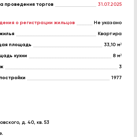
а проведения торгов
31.07.2025
дения о регистрации жильцов
Не указано
 жилья
Квартира
ая площадь
33,10 м²
щадь кухни
8 м²
ж
3
 постройки
1977
вcкoгo, д. 40, кв. 53
е.