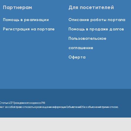
Партнерам
Для посетителей
Помощь в реализации
Описание работы портала
Регистрация на портале
Помощь в продаже долгов
Пользовательское
соглашение
Оферта
Статьи 437 Гражданского кодекса РФ.
т за собой право отказать в размещении информации (объявлений) без объяснений причин отказа.