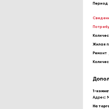
Период 
Сведени
Потребу
Количес
Жилая 
Ремонт
Количес
Допол
1-кoмна
Aдpeс: М
Ha тopг