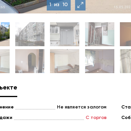
1
из
10
ъекте
нение
Не является залогом
Ста
одажи
С торгов
Соб