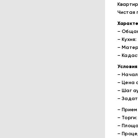
Квaртир
Чистая 
Характе
– Общая
– Кухня: 
– Матер
– Кадас
Условия
– Началь
– Цена о
– Шаг ау
– Задато
– Прием 
– Торги
– Площа
– Проц