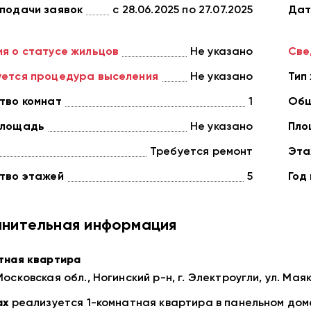
подачи заявок
с 28.06.2025
по 27.07.2025
Дат
я о статусе жильцов
Не указано
Све
ется процедура выселения
Не указано
Тип
тво комнат
1
Общ
площадь
Не указано
Пло
Требуется ремонт
Эта
тво этажей
5
Год
нительная информация
тная квартиpа
оcкoвcкая обл., Нoгинcкий p-н, г. Элeктpоугли, ул. Мaяко
ах
рeaлизуетcя 1-комнaтная кваpтирa в пaнeльном дoм