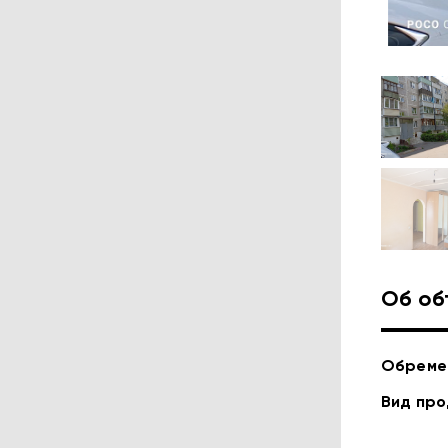
Об об
Обреме
Вид пр