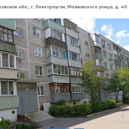
овская обл., г. Электроугли, Мaяковcкoгo улица, д. 40