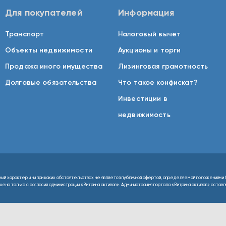
Для покупателей
Информация
Транспорт
Налоговый вычет
Объекты недвижимости
Аукционы и торги
Продажа иного имущества
Лизинговая грамотность
Долговые обязательства
Что такое конфискат?
Инвестиции в
недвижимость
ный характер и ни при каких обстоятельствах не является публичной офертой, определяемой положениями 
но только с согласия администрации «Витрина активов». Администрация портала «Витрина активов» оставляе