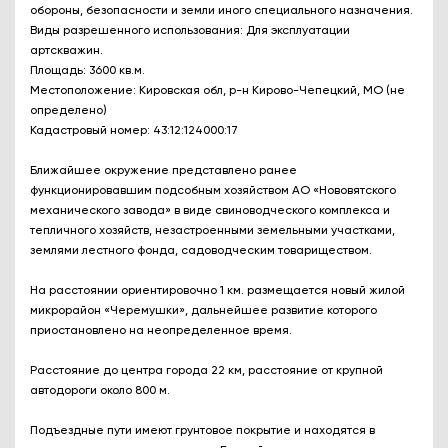
обороны, безопасности и земли иного специального назначения.
Виды разрешенного использования: Для эксплуатации
артскважин.
Площадь: 3600 кв.м.
Местоположение: Кировская обл, р-н Кирово-Чепецкий, МО (не
определено)
Кадастровый номер: 43:12:124000:17
Ближайшее окружение представлено ранее
функционировавшим подсобным хозяйством АО «Нововятского
механического завода» в виде свиноводческого комплекса и
тепличного хозяйств, незастроенными земельными участками,
землями лестного фонда, садоводческим товариществом.
На расстоянии ориентировочно 1 км. размещается новый жилой
микрорайон «Черемушки», дальнейшее развитие которого
приостановлено на неопределенное время.
Расстояние до центра города 22 км, расстояние от крупной
автодороги около 800 м.
Подъездные пути имеют грунтовое покрытие и находятся в