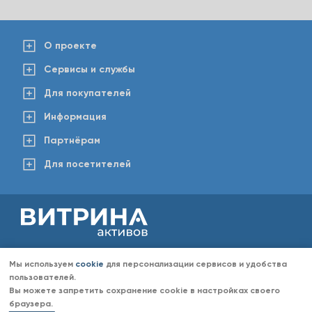
О проекте
Сервисы и службы
Для покупателей
Информация
Партнёрам
Для посетителей
2008-2026 © www.vitaktiv.ru
Данный сайт носит исключительно информационный характер и ни при каких обстоятельствах не
Мы используем
cookie
для персонализации сервисов и удобства
является публичной офертой, определяемой положениями Статьи 437 Гражданского кодекса РФ.
Любое копирование информации с сайта разрешено только с согласия администрации «Витрина
пользователей.
активов». Администрация портала «Витрина активов» оставляет за собой право отказать в размещении
Вы можете запретить сохранение cookie в настройках своего
информации (объявлений) без объяснений причин отказа.
браузера.