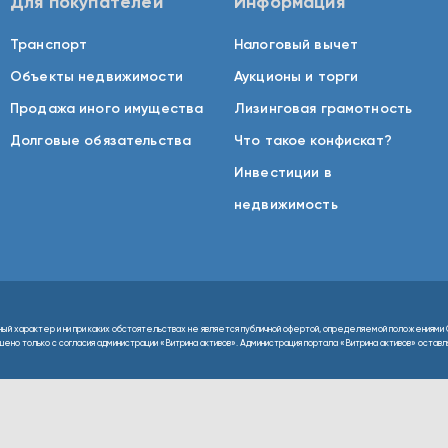
Для покупателей
Информация
Транспорт
Налоговый вычет
Объекты недвижимости
Аукционы и торги
Продажа иного имущества
Лизинговая грамотность
Долговые обязательства
Что такое конфискат?
Инвестиции в
недвижимость
ный характер и ни при каких обстоятельствах не является публичной офертой, определяемой положениями 
но только с согласия администрации «Витрина активов». Администрация портала «Витрина активов» оставляе