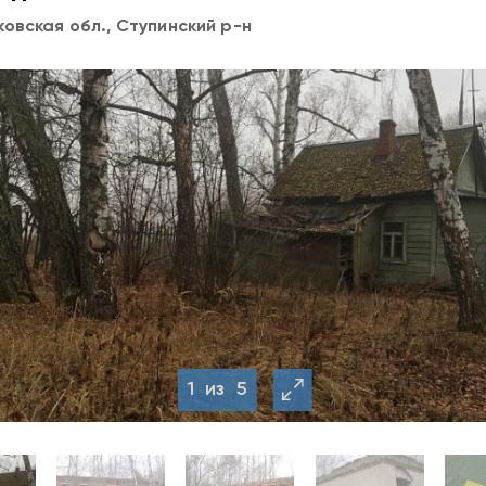
овская обл., Ступинский р-н
1
из
5