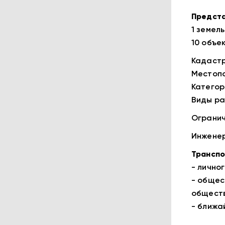
Предста
1 земель
10 объе
Кадастр
Местопо
Категор
Виды ра
Огранич
Инженер
Транспо
- лично
- общес
обществ
- ближа