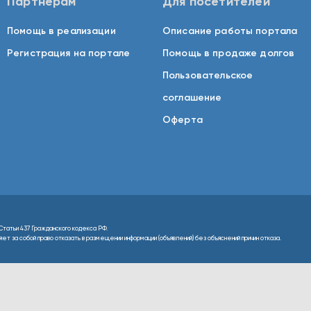
Партнерам
Для посетителей
Помощь в реализации
Описание работы портала
Регистрация на портале
Помощь в продаже долгов
Пользовательское
соглашение
Оферта
Статьи 437 Гражданского кодекса РФ.
т за собой право отказать в размещении информации (объявлений) без объяснений причин отказа.