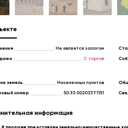
ъекте
нение
Не является залогом
Ста
одажи
С торгов
Соб
ия земель
Населенных пунктов
Общ
ровый номер
50:33:0020337:1151
Све
нительная информация
К продаже представлен земельно-имущественные ком