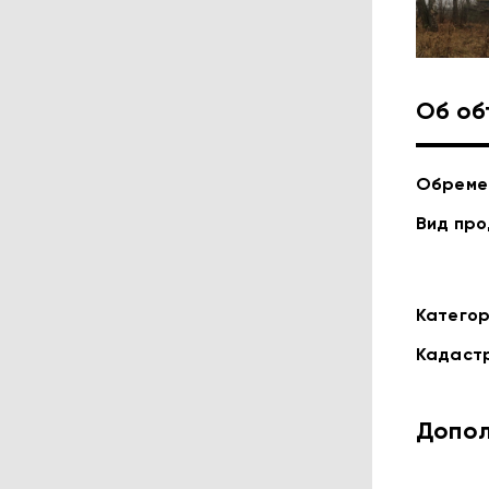
Об об
Обреме
Вид пр
Категор
Кадаст
Допол