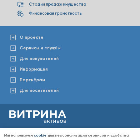
Стадии продаж имущества
Финансовая грамотность
О проекте
Сервисы и службы
Для покупателей
Информация
Партнёрам
Для посетителей
2008-2026 © www.vitaktiv.ru
Данный сайт носит исключительно информационный характер и ни при каких обстоятельствах не
Мы используем
cookie
для персонализации сервисов и удобства
является публичной офертой, определяемой положениями Статьи 437 Гражданского кодекса РФ.