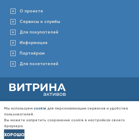
О проекте
Сервисы и службы
Для покупателей
Информация
Партнёрам
Для посетителей
2008-2026 © www.vitaktiv.ru
Данный сайт носит исключительно информационный характер и ни при каких обстоятельствах не
Мы используем
cookie
для персонализации сервисов и удобства
является публичной офертой, определяемой положениями Статьи 437 Гражданского кодекса РФ.
Любое копирование информации с сайта разрешено только с согласия администрации «Витрина
пользователей.
активов». Администрация портала «Витрина активов» оставляет за собой право отказать в размещении
Вы можете запретить сохранение cookie в настройках своего
информации (объявлений) без объяснений причин отказа.
браузера.
ХОРОШО